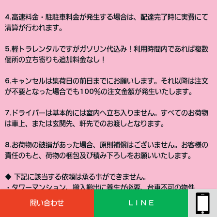
4,高速料金・駐駐車料金が発生する場合は、配達完了時に実費にて
清算が行われます。
5,軽トラレンタルですがガソリン代込み！利用時間内であれば複数
個所の立ち寄りも追加料金なし！
6,キャンセルは集荷日の前日までにお願いします。それ以降は注文
が不要となった場合でも100％の注文金額が発生いたします。
7,ドライバーは基本的には室内へ立ち入りません。すべてのお荷物
は車上、または玄関先、軒先でのお渡しとなります。
8,お荷物の破損があった場合、原則補償はございません。お客様の
責任のもと、荷物の梱包及び積み下ろしをお願いいたします。
◆ 下記に該当する依頼は承る事ができません。
・タワーマンション、搬入搬出に養生が必要、台車不可の物件
・大型家電（ドラム式洗濯機、3ドア冷蔵庫等）
問い合わせ
L I N E
・55インチ以上のTVやモニター、有機ELTV