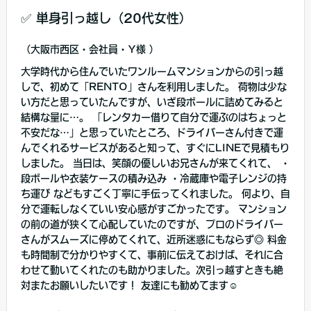
✅ 単身引っ越し（20代女性）
（大阪市西区・会社員・Y様 ）
大学時代から住んでいたワンルームマンションからの引っ越
しで、初めて「RENTO」さんを利用しました。 荷物は少な
い方だと思っていたんですが、いざ段ボールに詰めてみると
結構な量に…。 「レンタカー借りて自分で運ぶのはちょっと
不安だな…」と思っていたところ、ドライバーさん付きで運
んでくれるサービスがあると知って、すぐにLINEで見積もり
しました。 当日は、笑顔の優しいお兄さんが来てくれて、 ・
段ボールや衣装ケースの積み込み ・冷蔵庫や電子レンジの持
ち運び などもすごく丁寧に手伝ってくれました。 何より、自
分で運転しなくていい安心感がすごかったです。 マンション
の前の道が狭くて心配していたのですが、プロのドライバー
さんがスムーズに停めてくれて、近所迷惑にもならず◎ 料金
も時間制で分かりやすくて、事前に伝えておけば、それに合
わせて動いてくれたのも助かりました。次引っ越すときも絶
対またお願いしたいです！ 友達にも勧めてます☺️