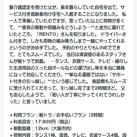
要介護認定を受けた父が、長年暮らしていた自宅を出て、サ
ービス付き高齢者向け住宅へ入居することになりました。 私
一人で準備していたのですが、思っていた以上に荷物が多く
て、**家具の移動や荷積みをどうしよう…**と途方に暮れて
いたところ、「RENTO」さんを知りました。 ドライバーさ
ん付きで、しかも荷物の積み降ろしまで一緒にやってくれる
というのが決め手でした。 予約のやりとりもLINEででき
て、とてもスムーズでした。 当日は清潔感のあるスタッフさ
んが軽トラで到着。 ・タンス、衣類ケース、テレビ・細々し
た生活用品の入った段ボールなどの運び出し等を本当に親身
になって対応してくださり、**単なる運搬ではない「サポー
ト付きの引っ越し」**という感じでした。 施設側もスムーズ
に受け入れてくださって、引っ越し完了まで2時間ほど。 父
も安心したようで、「若い人が丁寧にやってくれてうれしか
った」と言っていました
🔹利用プラン：軽トラ／お手伝いプラン（2時間）
🔹料金目安：17,900円（税込）
🔹移動距離：12km（大阪市内）
🔹荷物内容：タンス1棹、寝具、テレビ、衣装ケース4個、段