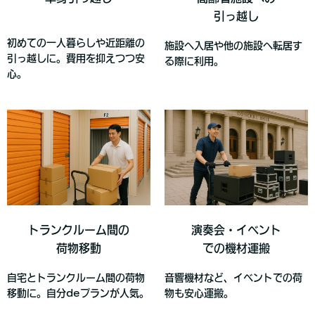
引っ越し
初めての一人暮らしや近距離の
施設へ入居や他の施設へ転居す
引っ越しに。費用を抑えつつ安
る際に利用。
心。
トランクルーム間の
演奏会・イベント
荷物移動
での
機材運搬
自宅とトランクルーム間の荷物
音響機材など、イベントでの荷
移動に。自分deプランが人気。
物も安心運搬。