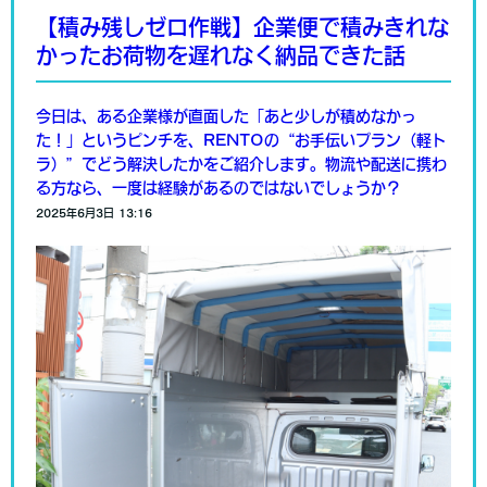
【積み残しゼロ作戦】企業便で積みきれな
かったお荷物を遅れなく納品できた話
今日は、ある企業様が直面した「あと少しが積めなかっ
た！」というピンチを、RENTOの“お手伝いプラン（軽ト
ラ）”でどう解決したかをご紹介します。物流や配送に携わ
る方なら、一度は経験があるのではないでしょうか？
2025年6月3日 13:16