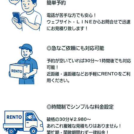
簡単予約
電話が苦手な方でも安心！
ウェブサイト・ＬＩＮＥからお問合せで
迅速
にお見積り致します！
◎急なご依頼にも対応可能
予約が空いていれば30分～1時間後でも対応
可能！
近距離・遠距離などお手軽にRENTOをご利
用ください。
◎時間制でシンプルな料金設定
破格の30分￥2.980～
あれこれ複雑な見積もりはありません！
繁忙期・閑散期問わず一律料金！